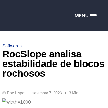
Softwares
RocSlope analisa
estabilidade de blocos
rochosos
Por:
L.spot
setembro 7, 2023
3
Min