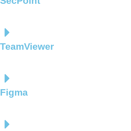
SecPoint
TeamViewer
Figma