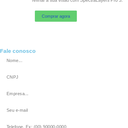
refinar a sua visão com SpectraLayers Pro 3.
Comprar agora
Fale conosco