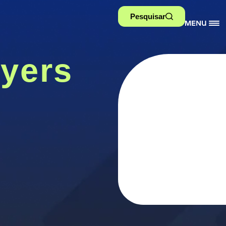
Pesquisar
yers