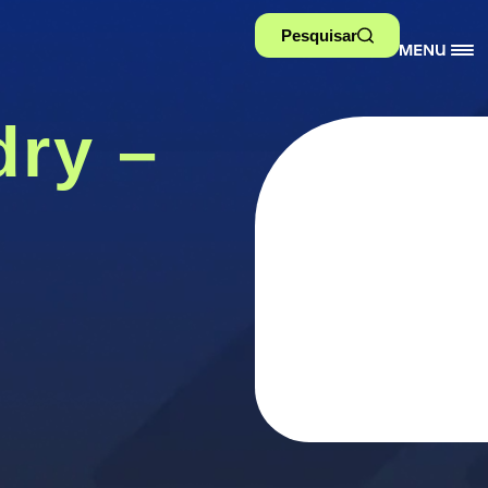
Pesquisar
ry –