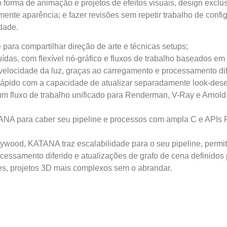
 forma de animação e projetos de efeitos visuais, design excl
cilmente aparência; e fazer revisões sem repetir trabalho de co
dade.
ara compartilhar direção de arte e técnicas setups;
ibuídas, com flexível nó-gráfico e fluxos de trabalho baseados em
elocidade da luz, graças ao carregamento e processamento dif
 rápido com a capacidade de atualizar separadamente look-de
m fluxo de trabalho unificado para Renderman, V-Ray e Arnold
ATANA para caber seu pipeline e processos com ampla C e APIs 
ood, KATANA traz escalabilidade para o seu pipeline, permiti
cessamento diferido e atualizações de grafo de cena definidos 
es, projetos 3D mais complexos sem o abrandar.